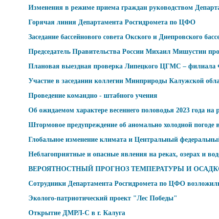
Изменения в режиме приема граждан руководством Департ
Горячая линия Департамента Росгидромета по ЦФО
Заседание бассейнового совета Окского и Днепровского бас
Председатель Правительства России Михаил Мишустин про
Плановая выездная проверка Липецкого ЦГМС – филиала
Участие в заседании коллегии Минприроды Калужской обл
Проведение командно - штабного учения
Об ожидаемом характере весеннего половодья 2023 года на
Штормовое предупреждение об аномально холодной погоде 
Глобальное изменение климата и Центральный федеральны
Неблагоприятные и опасные явления на реках, озерах и во
ВЕРОЯТНОСТНЫЙ ПРОГНОЗ ТЕМПЕРАТУРЫ И ОСАДКОВ в ЦФО
Сотрудники Департамента Росгидромета по ЦФО возложили
Эколого-патриотический проект "Лес Победы"
Открытие ДМРЛ-С в г. Калуга