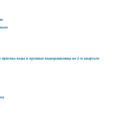
ия
ковым
зе притока воды в крупные водохранилища во 2-м квартале
ому