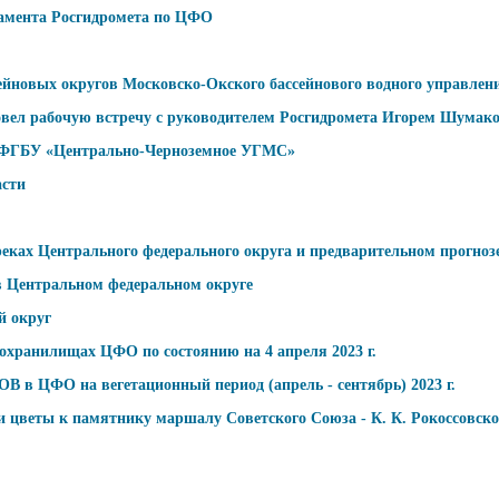
амента Росгидромета по ЦФО
сейновых округов Московско-Окского бассейнового водного управлен
вел рабочую встречу с руководителем Росгидромета Игорем Шума
 ФГБУ «Центрально-Черноземное УГМС»
асти
 реках Центрального федерального округа и предварительном прогно
в Центральном федеральном округе
й округ
дохранилищах ЦФО по состоянию на 4 апреля 2023 г.
 на вегетационный период (апрель - сентябрь) 2023 г.
 цветы к памятнику маршалу Советского Союза - К. К. Рокоссовск