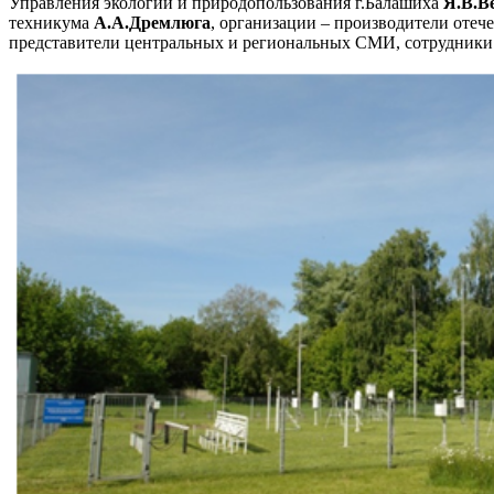
Управления экологии и природопользования г.Балашиха
Я.В.В
техникума
А.А.Дремлюга
, организации – производители оте
представители центральных и региональных СМИ, сотрудник