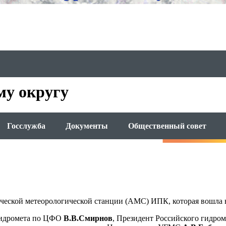
му округу
Госслужба
Документы
Общественный совет
ической метеорологической станции (АМС) ИПК, которая вошла в
сгидромета по ЦФО
В.В.Смирнов
, Президент Российского гидро