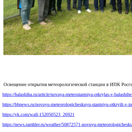
Освещение открытия метеорологической станции в ИПК Росг
https://balashiha.ru/article/novaya-meteostantsiya-otkrylas-v-balashi
https://bbnews.ru/novuyu-meteorologicheskuyu-stantsiyu-otkryili-v-ins
https://vk.com/wall-152050523_26921
https://news.rambler.ru/weather/50872571-novuyu-meteorologicheskuyu-