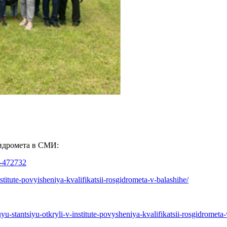
идромета в СМИ:
he-472732
titute-povyisheniya-kvalifikatsii-rosgidrometa-v-balashihe/
stantsiyu-otkryli-v-institute-povysheniya-kvalifikatsii-rosgidrometa-