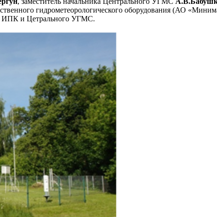
ергун
, заместитель начальника Центрального УГМС
А.В.Бабуш
чественного гидрометеорологического оборудования (АО «Миним
и ИПК и Цетрального УГМС.