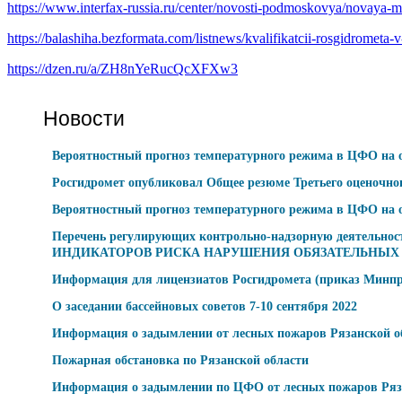
https://www.interfax-russia.ru/center/novosti-podmoskovya/novaya-me
https://balashiha.bezformata.com/listnews/kvalifikatcii-rosgidrometa
https://dzen.ru/a/ZH8nYeRucQcXFXw3
Новости
Вероятностный прогноз температурного режима в ЦФО на от
Росгидромет опубликовал Общее резюме Третьего оценочног
Вероятностный прогноз температурного режима в ЦФО на от
Перечень регулирующих контрольно-надзорную деятельно
ИНДИКАТОРОВ РИСКА НАРУШЕНИЯ ОБЯЗАТЕЛЬНЫХ 
Информация для лицензиатов Росгидромета (приказ Минпри
О заседании бассейновых советов 7-10 сентября 2022
Информация о задымлении от лесных пожаров Рязанской об
Пожарная обстановка по Рязанской области
Информация о задымлении по ЦФО от лесных пожаров Рязан