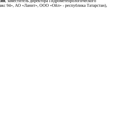
кин
, заместитель директора Гидрометеорологического
акс 94», АО «Ланит», ООО «Ойл» - республика Татарстан),